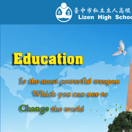
跳
到
主
要
內
容
區