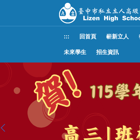
跳
到
主
要
內
:::
回首頁
嶄新立人
容
區
未來學生
招生資訊