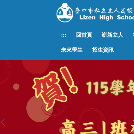
跳
到
主
要
內
:::
回首頁
嶄新立人
容
區
未來學生
招生資訊