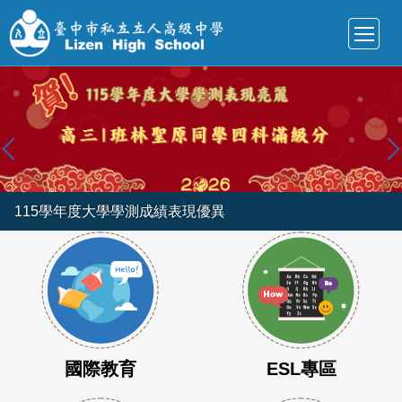
跳
到
主
要
內
容
區
115學年度大學學測成績表現優異
國際教育
ESL專區