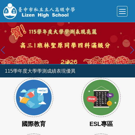
跳
到
主
要
內
容
區
115學年度大學學測成績表現優異
國際教育
ESL專區