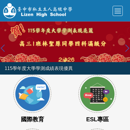
跳
到
主
要
內
容
區
115學年度大學學測成績表現優異
國際教育
ESL專區