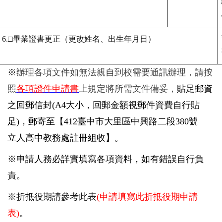
6.
□畢業證書更正（更改姓名、出生年月日）
※
辦理各項文件如無法親自到校需要通訊辦理，請按
照
各項證件申請書
上規定將所需文件備妥，
貼足郵資
之回郵信封(A4大小，回郵金額視郵件資費自行貼
足)，郵寄至【412臺中市大里區中興路二段380號
立人高中教務處註冊組收】。
※申請人務必詳實填寫各項資料，如有錯誤自行負
責
。
※折抵役期請參考此表
(申請填寫此
折抵役期申請
表)
。