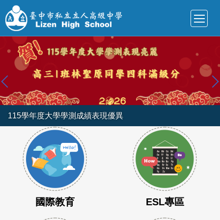
跳
到
主
要
內
容
區
115學年度大學學測成績表現優異
2026立人高中日本教育旅行
國際教育
ESL專區