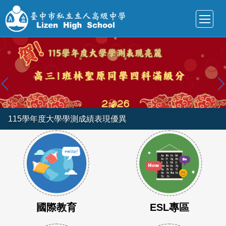
跳
到
主
要
內
容
區
115學年度大學學測成績表現優異
國際教育
ESL專區