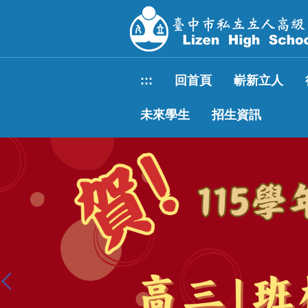
跳
到
主
要
內
:::
回首頁
嶄新立人
容
區
未來學生
招生資訊