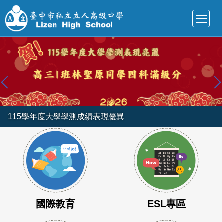
跳
到
主
要
內
容
區
115學年度大學學測成績表現優異
國際教育
ESL專區