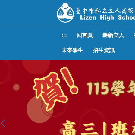
跳
到
主
要
內
:::
回首頁
嶄新立人
容
區
未來學生
招生資訊