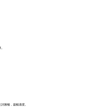
懷。
文詞雅暢，篇幅適度。