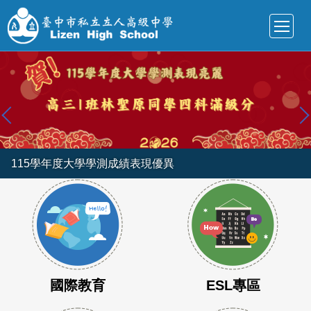
跳
到
主
要
內
容
區
115學年度大學學測成績表現優異
國際教育
ESL專區