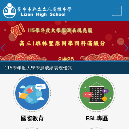
跳
到
主
要
內
容
區
115學年度大學學測成績表現優異
國際教育
ESL專區