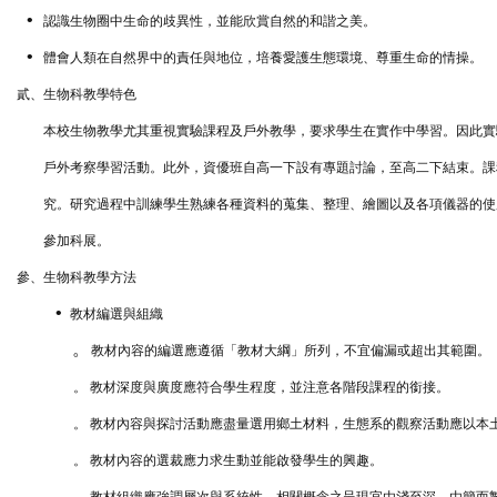
•
認識生物圈中生命的歧異性，並能欣賞自然的和諧之美。
•
體會人類在自然界中的責任與地位，培養愛護生態環境、尊重生命的情操。
貳、生物科教學特色
本校生物教學尤其重視實驗課程及戶外教學，要求學生在實作中學習。因此實
戶外考察學習活動。此外，資優班自高一下設有專題討論，至高二下結束。課
究。研究過程中訓練學生熟練各種資料的蒐集、整理、繪圖以及各項儀器的使
參加科展。
參、生物科教學方法
•
教材編選與組織
。
教材內容的編選應遵循「教材大綱」所列，不宜偏漏或超出其範圍。
。
教材深度與廣度應符合學生程度，並注意各階段課程的銜接。
。
教材內容與探討活動應盡量選用鄉土材料，生態系的觀察活動應以本
。
教材內容的選裁應力求生動並能啟發學生的興趣。