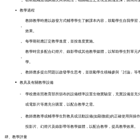
。
教材組織應強調層次與系統性，相關概念之呈現宜由淺至深，由簡而
•
教
學過程
教師教學時應以啟發方式輔導學生了解課本內容，鼓勵學生自我學習
。
效果。
。
每學期初應訂定教學進度，並按進度實施。
教學時宜多配合幻燈片、錄影帶或其他教學媒體，以幫助學生對單元內
。
學。
。
教師應多提出問題以啟發學生思考，並鼓勵學生積極參與「討論」等
•
教具及有關教學設備
。
學校應依照教育部所頒布的設備標準設置生物實驗室，充實設備並充分
或電影片等應充分購置，以配合教學之需。
。
教師應教導或輔導學生對教具或活動設備(如顯微鏡)的正確使用與操
投影片、幻燈片及錄影帶等教學媒體，以配合教學，提高教學效果。
肆、教學評量