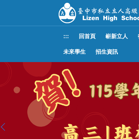
跳
到
主
要
內
:::
回首頁
嶄新立人
容
區
未來學生
招生資訊