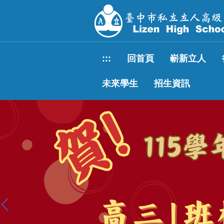
跳
到
主
要
內
:::
回首頁
嶄新立人
容
區
未來學生
招生資訊