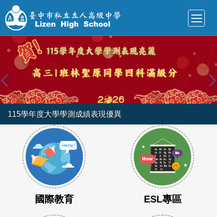
跳
到
主
要
內
容
區
115學年度大學學測成績表現優異
國際教育
ESL專區