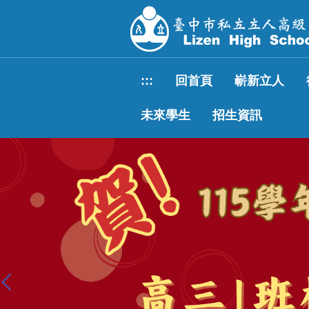
跳
到
主
要
內
:::
回首頁
嶄新立人
容
區
未來學生
招生資訊