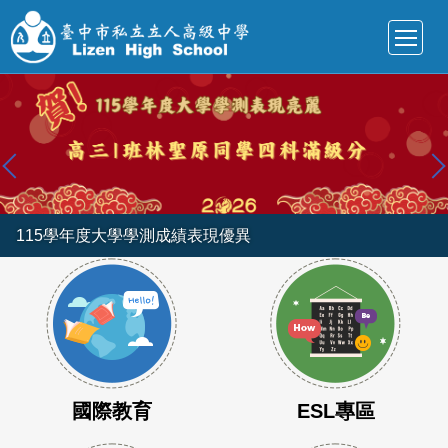
跳
到
主
要
內
容
區
115學年度大學學測成績表現優異
國際教育
ESL專區