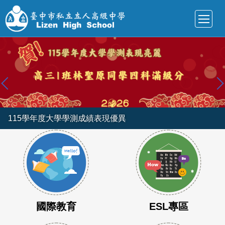
跳
到
主
要
內
容
區
115學年度大學學測成績表現優異
國際教育
ESL專區