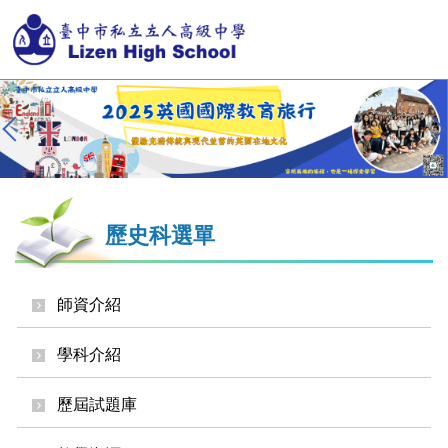
跳
到
主
要
內
容
區
歷史科選單
師資介紹
學科介紹
歷屆試題庫