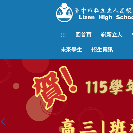
跳
到
主
要
內
:::
回首頁
嶄新立人
容
區
未來學生
招生資訊