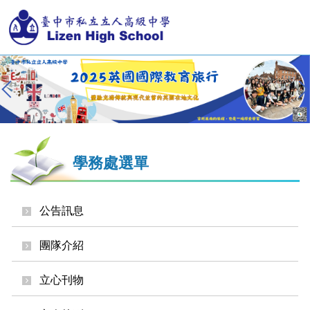
跳
到
主
要
內
容
區
學務處選單
公告訊息
團隊介紹
立心刊物