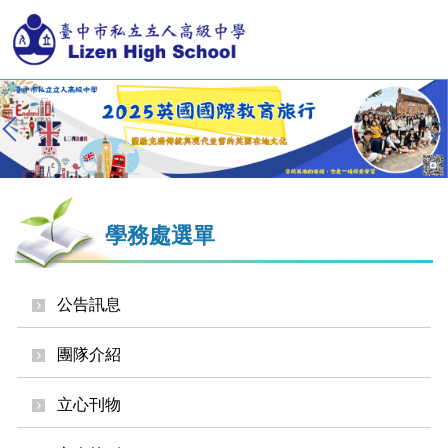
跳
到
主
要
內
容
區
學務處選單
公告訊息
團隊介紹
立心刊物