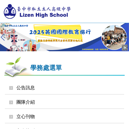
跳
到
主
要
內
容
區
學務處選單
公告訊息
團隊介紹
立心刊物