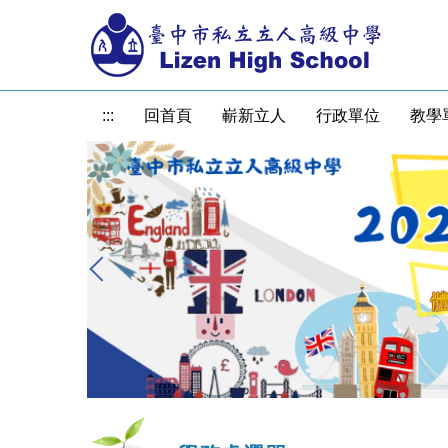
跳
到
主
要
內
:::
回首頁
嶄新立人
行政單位
教學
容
區