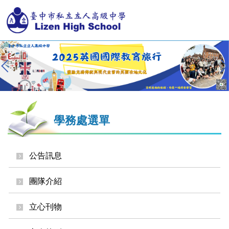
跳
到
主
要
內
容
區
學務處選單
公告訊息
團隊介紹
立心刊物