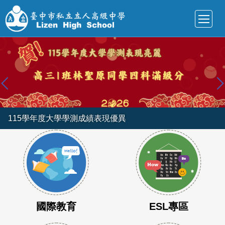
跳
到
主
要
內
容
區
115學年度大學學測成績表現優異
國際教育
ESL專區