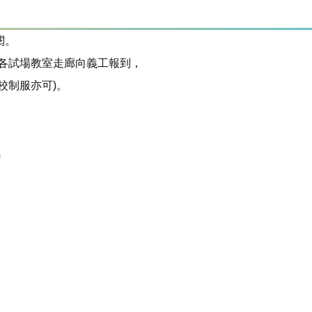
閱。
前至各試場教室走廊向義工報到，
校制服亦可)。