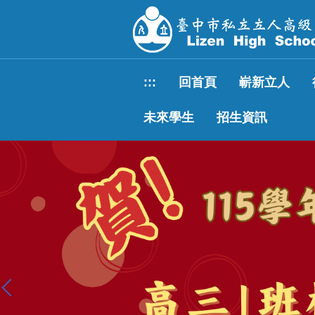
跳
到
主
要
內
:::
回首頁
嶄新立人
容
區
未來學生
招生資訊