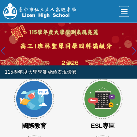
跳
到
主
要
內
容
區
115學年度大學學測成績表現優異
國際教育
ESL專區