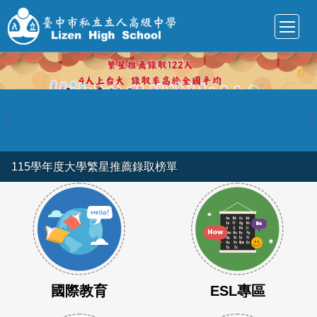
跳
到
主
要
內
容
區
115學年度大學繁星推薦錄取榜單
115學年度大學學測成績表現優異
國際教育
ESL專區