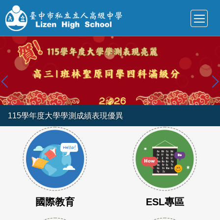
跳
到
主
要
內
容
區
115學年度大學學測成績表現優異
國際教育
ESL專區