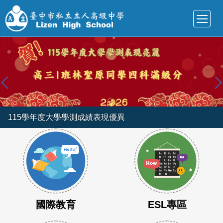
跳
到
主
要
內
容
區
115學年度大學學測成績表現優異
國際教育
ESL專區