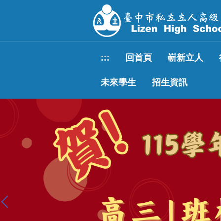
跳
到
主
要
內
:::
回首頁
嶄新立人
容
區
未來學生
招生資訊