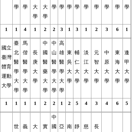
學
學
大
大
學
學
學
學
學
學
學
學
學
學
學
1
1
4
1
2
2
3
1
3
1
2
3
6
1
臺
馬
中
中
高
國立
北
偕
長
國
山
雄
東
輔
淡
元
中
東
逢
臺灣
醫
醫
庚
醫
醫
醫
吳
仁
江
智
原
海
甲
體育
學
學
大
藥
學
學
大
大
大
大
大
大
大
運動
大
大
學
大
大
大
學
學
學
學
學
學
學
大學
學
學
學
學
學
1
1
1
1
2
2
1
2
5
4
3
4
6
5
中
世
義
大
實
國
亞
南
靜
慈
長