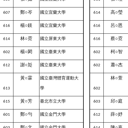
鄭○岑
高○瑩
國立宜蘭大學
607
614
楊○鎂
呂○恩
國立宜蘭大學
616
616
林○霓
蔡○霓
國立屏東大學
614
616
楊○閎
柯○智
國立臺東大學
602
602
謝○彣
蕭○杰
國立臺東大學
612
602
黃○霖
林○萱
國立臺灣體育運動大
學
613
602
黃○芳
邱○庭
臺北市立大學
615
603
鄭○勻
薛○妤
國立金門大學
601
612
鄭○文
陳○嘉
國立金門大學
603
614