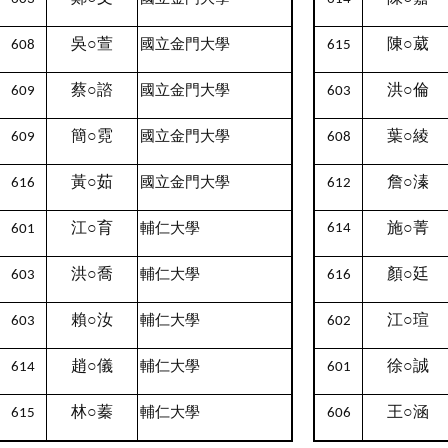
吳○萱
陳○葳
國立金門大學
608
615
蔡○諮
洪○倫
國立金門大學
609
603
簡○霓
葉○綾
國立金門大學
609
608
黃○茹
詹○溱
國立金門大學
616
612
江○育
施○菁
輔仁大學
614
601
洪○喬
顏○廷
輔仁大學
603
616
賴○汝
江○瑄
輔仁大學
603
602
趙○儀
徐○誠
輔仁大學
614
601
林○蓁
王○涵
輔仁大學
615
606