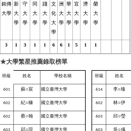
銘傳
新
守
同
踐
文
洲
華
宜
濟
榮
大學
大
大
大
大
化
大
大
大
大
大
學
學
學
學
大
學
學
學
學
學
學
3
1
3
1
1
6
6
1
5
1
1
★大學繁星推薦錄取榜單
姓名
學校名稱
姓名
班級
班級
蘇○宸
李○臻
國立臺灣大學
601
614
紀○穅
林○伊
國立臺灣大學
602
602
蔡○翰
邱○瑩
國立臺灣大學
602
603
邱○瑄
吳○彧
國立臺灣大學
603
603