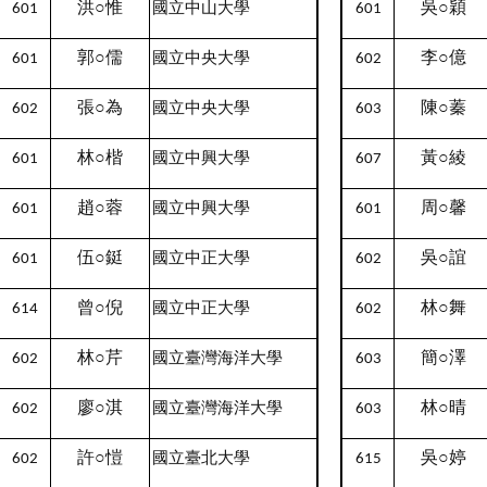
洪○惟
吳○穎
國立中山大學
601
601
郭○儒
李○億
國立中央大學
601
602
張○為
陳○蓁
國立中央大學
602
603
林○楷
黃○綾
國立中興大學
601
607
趙○蓉
周○馨
國立中興大學
601
601
伍○鋌
吳○誼
國立中正大學
601
602
曾○倪
林○舞
國立中正大學
614
602
林○芹
簡○澤
國立臺灣海洋大學
602
603
廖○淇
林○晴
國立臺灣海洋大學
602
603
許○愷
吳○婷
國立臺北大學
602
615