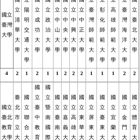
立
陽
立
立
立
立
立
立
臺
彰
高
臺
立
國立
清
明
成
政
中
中
中
中
灣
化
雄
灣
臺
臺灣
華
交
功
治
山
央
興
正
師
師
師
海
北
大學
大
通
大
大
大
大
大
大
範
範
範
洋
大
學
大
學
學
學
學
學
學
大
大
大
大
學
學
學
學
學
學
4
2
1
2
1
1
2
2
2
1
1
1
2
2
國
國
臺
國
立
立
國
國
國
國
國
國
國
國
國
國立
北
立
臺
暨
立
立
立
立
立
立
立
立
立
臺北
市
聯
中
南
臺
嘉
高
東
屏
臺
宜
金
體
教育
立
合
教
國
南
義
雄
華
東
東
蘭
門
育
大學
大
大
育
際
大
大
大
大
大
大
大
大
大