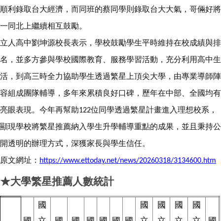
順利錄取台大經濟，而同班的蔡同學則錄取台大大氣，哥倆好將
一同北上繼續相互鼓勵。
立人高中劉坤源校長表示，學校鼓勵學生平時維持在校成績與排
名，並多方參與學校國際教育、服務學習活動，充分利用高中生
活，到高三時全力協助學生透過繁星上頂尖大學，由專業導師陣
容組成團隊輔導，多年來累積良好口碑，歷年在中部、全國均有
亮眼表現。今年再幫助
位同學透過繁星計畫進入理想校系，
122
顯現學校將繁星推薦納入學生升學輔導重點的成果，並且秉持公
開透明的辦理方式，深獲家長與學生信任。
原文網址：
https://www.ettoday.net/news/20260318/3134600.htm
★大學繁星推薦人數統計
國
國
國
國
國
國
立
國
國
國
國
國
國
立
立
立
立
國