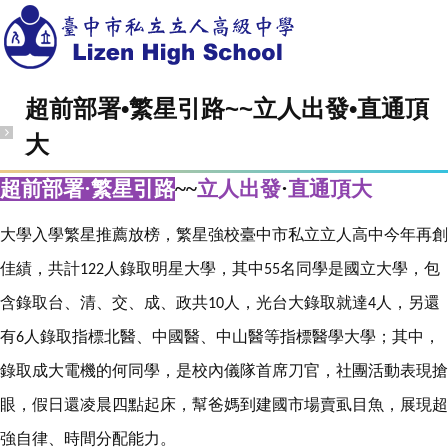
超前部署•繁星引路~~立人出發•直通頂
大
超前部署
·
繁星引路
~~
立人出發
·
直通頂大
大學入學繁星推薦放榜，繁星強校臺中市私立立人高中今年再創
佳績，共計
人錄取明星大學，其中
名同學是國立大學，包
122
55
含錄取台、清、交、成、政共
人，光台大錄取就達
人，另還
10
4
有
人錄取指標北醫、中國醫、中山醫等指標醫學大學；其中，
6
錄取成大電機的何同學，是校內儀隊首席刀官，社團活動表現搶
眼，假日還凌晨四點起床，幫爸媽到建國市場賣虱目魚，展現超
強自律、時間分配能力。