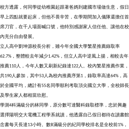
校方透露，何同學從幼稚園起跟著爸媽到建國市場做生意，假日
早上四點就要起床，但他不畏辛苦，在學期間加入儀隊還擔任首
席刀官，在千人場面喊口號，他特別感謝家人信任他、讓他在校
內充分自由發展。
立人高中劉坤源校長分析，雖今年全國大學繁星推薦錄取率
，整體較去年減少
，但立人高中逆風上揚，相較去年
62.7%
1.42%
推薦
人，今年人數又刷新紀錄達
人。校內繁星推薦作業，
110
122
共
人參加，其中
人為校內推薦序第
，錄取率高達
，高
190
53
1
64%
於全國平均，總計有
名同學順利考取頂尖國立大學，全校師長
55
及學生家人都相當欣慰。
學測
科滿級分的林同學，原分數可達醫科錄取標準，忠於興趣
4
選擇陽明交大電機工程學系就讀，他透露自己假日都待在讀書館
念書每天長達
小時。數
滿級分的紀同學校排名是全校前
，
13
B
1%